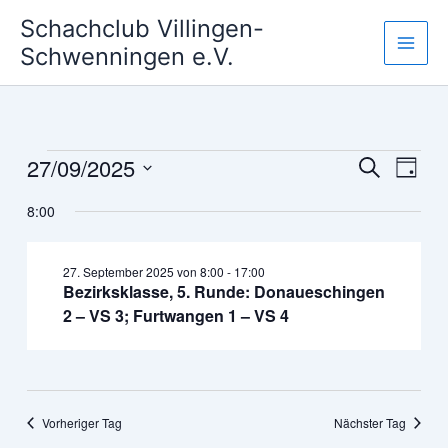
Zum
Schachclub Villingen-
Inhalt
Schwenningen e.V.
springen
27/09/2025
Veranstaltungen
Veranstaltun
Veran
Suche
Tag
für
Suche
Ansic
Datum
27.
8:00
und
Navig
wählen.
September
Ansichten,
2025
Navigation
27. September 2025 von 8:00
-
17:00
Bezirksklasse, 5. Runde: Donaueschingen
2 – VS 3; Furtwangen 1 – VS 4
Vorheriger Tag
Nächster Tag