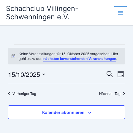
Zum
Schachclub Villingen-
Inhalt
Schwenningen e.V.
springen
Veranstaltungen
Keine Veranstaltungen für 15. Oktober 2025 vorgesehen. Hier
für
Hinweis
geht es zu den
nächsten bevorstehenden Veranstaltungen
.
15.
Oktober
15/10/2025
Veranstaltun
Veran
Suche
Tag
2025
Suche
Ansic
Datum
und
Navig
wählen.
Vorheriger Tag
Nächster Tag
Ansichten,
Navigation
Kalender abonnieren