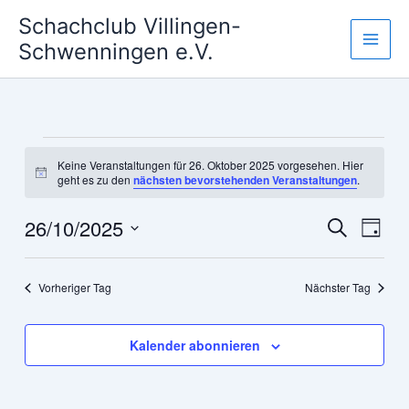
Zum
Schachclub Villingen-
Inhalt
Schwenningen e.V.
springen
Veranstaltungen
Keine Veranstaltungen für 26. Oktober 2025 vorgesehen. Hier
für
Hinweis
geht es zu den
nächsten bevorstehenden Veranstaltungen
.
26.
Oktober
26/10/2025
Veranstaltun
Veran
Suche
Tag
2025
Suche
Ansic
Datum
und
Navig
wählen.
Vorheriger Tag
Nächster Tag
Ansichten,
Navigation
Kalender abonnieren